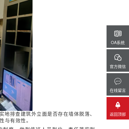
OA系统
官方微信
在线留言
实地排查建筑外立面是否存在墙体脱落、
返回顶部
性与有效性。