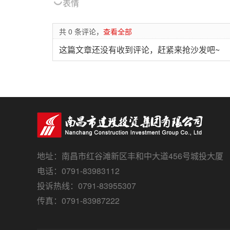
表情
共 0 条评论，
查看全部
这篇文章还没有收到评论，赶紧来抢沙发吧~
地址：南昌市红谷滩新区丰和中大道456号城投大厦
电话：0791-83983112
投诉热线：0791-83955307
传真：0791-83987222