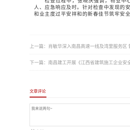
检查过程中，张晓庆强调，物业中
人、应急响应及时。针对检查中发现的
和业主度过平安祥和的新春佳节筑牢安
上一篇：
肖敏华深入南昌高速一线及湾里服务区 
下一篇：
南昌建工开展《江西省建筑施工企业安全
文章评论