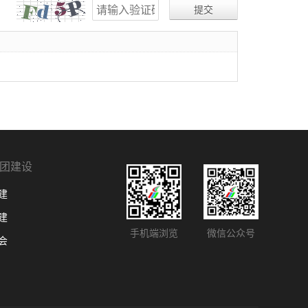
团建设
建
建
手机端浏览
微信公众号
会