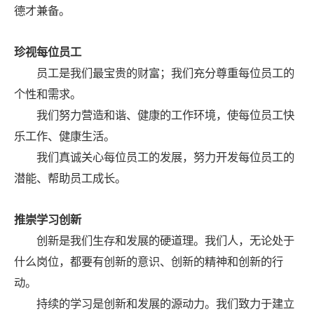
德才兼备。
购
文
云
下
珍视每位员工
化
「Kaiyun」
属
员工是我们最宝贵的财富；我们充分尊重每位员工的
中
公
个性和需求。
我们努力营造和谐、健康的工作环境，使每位员工快
国
司
乐工作、健康生活。
我们真诚关心每位员工的发展，努力开发每位员工的
·
潜能、帮助员工成长。
官
推崇学习创新
方
创新是我们生存和发展的硬道理。我们人，无论处于
什么岗位，都要有创新的意识、创新的精神和创新的行
网
动。
站
持续的学习是创新和发展的源动力。我们致力于建立