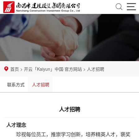
首
页
走
近
资
建
讯
业
首页
>
开云「Kaiyun」中国·官方网站
>
人才招聘
投
中
务
党
联系方式
人才招聘
心
领
团
纪
域
建
检
招
人才招聘
设
监
标
企
人才理念
察
采
业
开
珍视每位员工，推崇学习创新，培养精英人才，褒奖