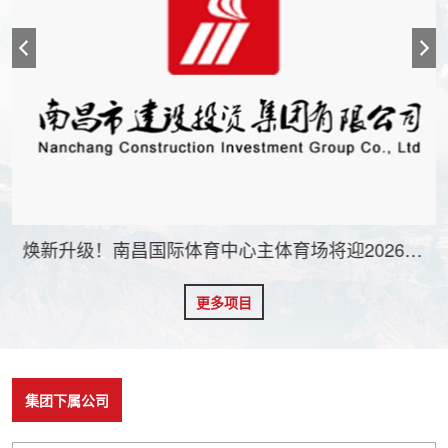
焕新升级！南昌国际体育中心主体育场将迎2026赣超联赛
更多项目
集团下属公司