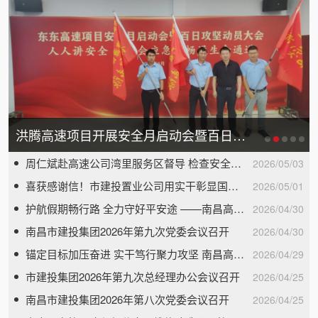
购
文
云
下
化
「Kaiyun」
属
中
公
国
司
洪腾高速项目开展安全月启动会暨百日攻坚动员大会
周仁斌赴高速公司湾里服务区督导 检查安全生产工作
2026/05/03
·
喜获感谢信！市建投置业公司用实干彰显国企担当
2026/05/01
官
护航假期畅行路 全力守好平安途 ——南昌高速公司全力备战“五一”假期保畅工作
2026/04/30
南昌市建投集团2026年第九次党委会议召开
2026/04/30
方
锚定目标加压奋进 实干笃行聚力攻坚 南昌高速公司召开2026年一季度经营工作分析会
2026/04/29
网
市建投集团2026年第九次总经理办公会议召开
2026/04/25
南昌市建投集团2026年第八次党委会议召开
2026/04/25
站