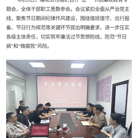
题会，全体干部职工悉数参会。会议紧扣全面从严治党主
购
文
云
下
线，聚焦节日期间纪律作风建设，围绕值班值守、出行报
化
「Kaiyun」
属
备、节日行为规范等关键环节提出明确要求，进一步压实
各级主体责任，切实筑牢廉洁过节思想防线，防范“节日
中
公
病”和“微腐败”风险。
国
司
·
官
方
网
站