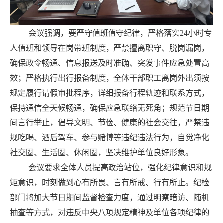
会议强调，要严守值班值守纪律，严格落实
24小时专
人值班和领导在岗带班制度，严禁擅离职守、脱岗漏岗，
确保政令畅通、信息报送及时准确、突发事件应急处置高
效；严格执行出行报备制度，全体干部职工离岗外出须按
规定履行请假审批程序，详细报备行程轨迹和联系方式，
保持通信全天候畅通，确保应急联络无死角；规范节日期
间言行举止，倡导文明、节俭、健康的社会交往，严禁违
规吃喝、酒后驾车、参与赌博等违纪违法行为，自觉净化
社交圈、生活圈、休闲圈，坚决维护单位良好形象。
会议要求全体人员提高政治站位，强化纪律意识和规
矩意识，时刻做到心有所畏、言有所戒、行有所止。纪检
部门将加大节日期间监督检查力度，通过明察暗访、随机
抽查等方式，对违反中央八项规定精神及单位各项纪律的