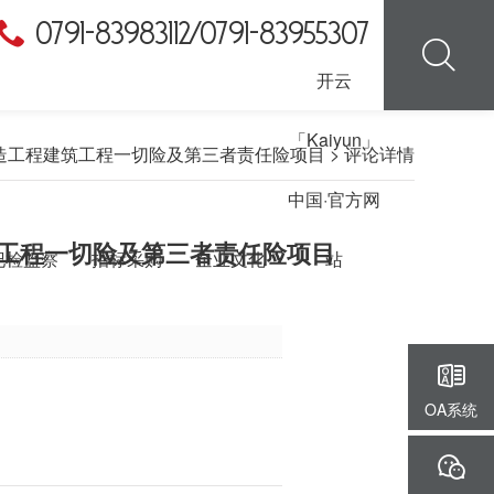
0791-83983112/0791-83955307
开云
「Kaiyun」
造工程建筑工程一切险及第三者责任险项目
> 评论详情
中国·官方网
工程一切险及第三者责任险项目
纪检监察
招标采购
企业文化
站
OA系统