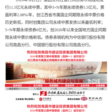
行
11.5
亿元永续中票，其中
3+N
年期永续债券
5.5
亿元，票
购
文
云
下
面利率
2.08%/
年，创江西省市属国企同期限永续中票价格
化
「Kaiyun」
属
历史新低，同时创集团公司永续中票发债以来最低利率；
5+N
年期永续债券
6
亿元，创
2026
年以来全国地方国企同期
中
公
限永续中票价格新低
。
债券承销机构为中信银行股份有限
公司南昌分行
、
中国银行股份有限公司南昌分行。
国
司
·
官
方
网
站