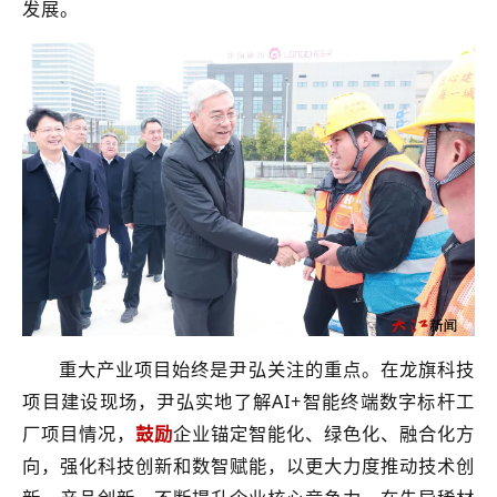
发展。
重大产业项目始终是尹弘关注的重点。在龙旗科技
项目建设现场，尹弘实地了解AI+智能终端数字标杆工
厂项目情况，
鼓励
企业锚定智能化、绿色化、融合化方
向，强化科技创新和数智赋能，以更大力度推动技术创