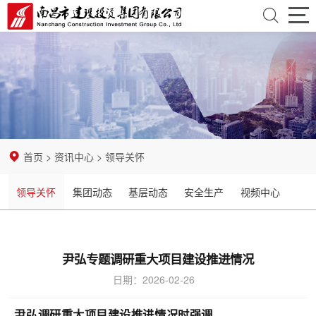
首
页
走
近
资
建
讯
业
首页
>
资讯中心
>
领导关怀
投
中
务
党
领导关怀
集团动态
基层动态
安全生产
视频中心
心
领
团
纪
域
建
检
招
尹弘专题调研重大项目建设推进情况
设
监
标
企
日期：2026-02-26
察
采
业
开
尹弘调研重大项目建设推进情况时强调