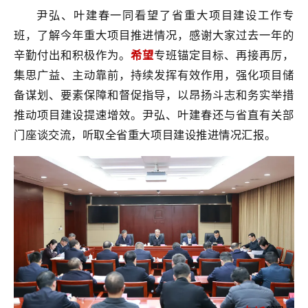
尹弘、叶建春一同看望了省重大项目建设工作专
班，了解今年重大项目推进情况，感谢大家过去一年的
辛勤付出和积极作为。
希望
专班锚定目标、再接再厉，
集思广益、主动靠前，持续发挥有效作用，强化项目储
备谋划、要素保障和督促指导，以昂扬斗志和务实举措
推动项目建设提速增效。尹弘、叶建春还与省直有关部
门座谈交流，听取全省重大项目建设推进情况汇报。