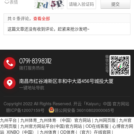
表情
共 0 条评论，
查看全部
这篇文章还没有收到评论，赶紧来抢沙发吧~
微
0791-83983112
信
公
拨打服务热线
众
号
南昌市红谷滩新区丰和中大道456号城投大厦
一键地址导航
Copyright 2022 All Rights Reserved.
开云「Kaiyun」中国·官方网站
赣ICP备12007159号
赣公网安备 36010802000065号
九州平台
|
九州体育_九州体育·（中国）官方网站
|
九州网页版
|
九州官
方网页版
|
九州官方网站平台(中国)官方网站
|
OD在线客服
|
心博官方网
站_XINBO（中国）
|
九州体育
|
OD体育·|（官方）在线官网
|