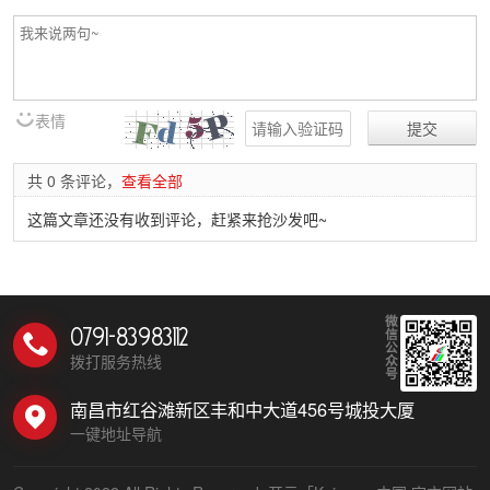
表情
共 0 条评论，
查看全部
这篇文章还没有收到评论，赶紧来抢沙发吧~
微
0791-83983112
信
公
拨打服务热线
众
号
南昌市红谷滩新区丰和中大道456号城投大厦
一键地址导航