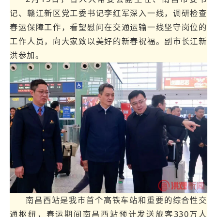
记、赣江新区党工委书记李红军深入一线，调研检查
购
文
云
下
春运保障工作，看望慰问在交通运输一线坚守岗位的
化
「Kaiyun」
属
工作人员，向大家致以美好的新春祝福。副市长江新
洪参加。
中
公
国
司
·
官
方
网
南昌西站是我市首个高铁车站和重要的综合性交
站
通枢纽，春运期间南昌西站预计发送旅客330万人