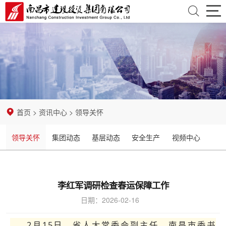
首
页
走
近
资
建
讯
业
首页
>
资讯中心
>
领导关怀
投
中
务
党
领导关怀
集团动态
基层动态
安全生产
视频中心
心
领
团
纪
域
建
检
招
李红军调研检查春运保障工作
设
监
标
企
日期：2026-02-16
察
采
业
开
2月15日，省人大常委会副主任、南昌市委书