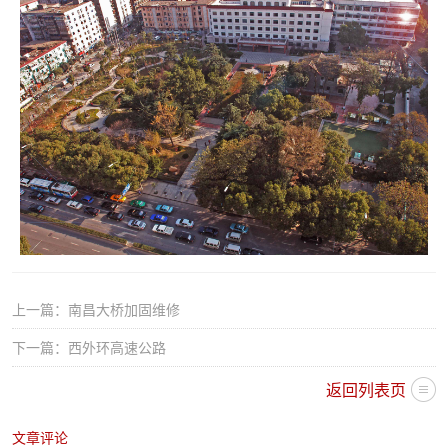
购
文
云
下
化
「Kaiyun」
属
中
公
国
司
·
官
上一篇：
南昌大桥加固维修
方
下一篇：
西外环高速公路
网
返回列表页
站
文章评论