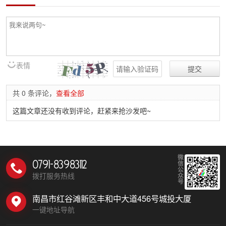
表情
共 0 条评论，
查看全部
这篇文章还没有收到评论，赶紧来抢沙发吧~
微
0791-83983112
信
公
拨打服务热线
众
号
南昌市红谷滩新区丰和中大道456号城投大厦
一键地址导航