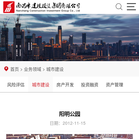
首
页
走
近
资
建
讯
业
首页
>
业务领域
>
城市建设
投
中
务
党
风险评估
城市建设
房产开发
投资融资
资产管理
心
领
团
纪
域
建
检
招
阳明公园
设
监
标
企
日期：2012-11-15
察
采
业
开