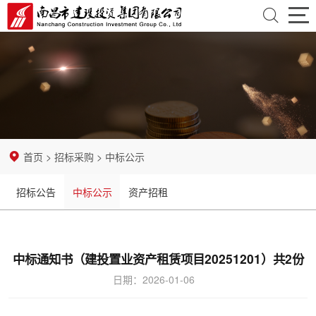
首
页
走
近
资
建
讯
业
首页
>
招标采购
>
中标公示
投
中
务
党
招标公告
中标公示
资产招租
心
领
团
纪
域
建
检
招
中标通知书（建投置业资产租赁项目20251201）共2份
设
监
标
企
日期：2026-01-06
察
采
业
开