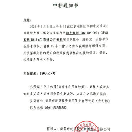
购
文
云
下
化
「Kaiyun」
属
中
公
国
司
·
官
方
网
站