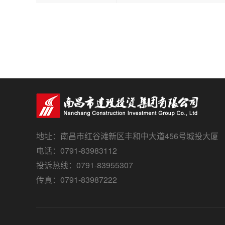
地址：南昌市红谷滩新区丰和中大道456号城投大厦
电话：0791-83983112
投诉热线：0791-83955307
传真：0791-83987222