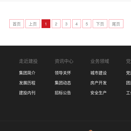
首页
上页
1
2
3
4
5
下页
尾页
走近建投
资讯中心
业务领域
党
集团简介
领导关怀
城市建设
党
发展历程
集团动态
房产开发
团
建投内刊
招标公告
安全生产
工