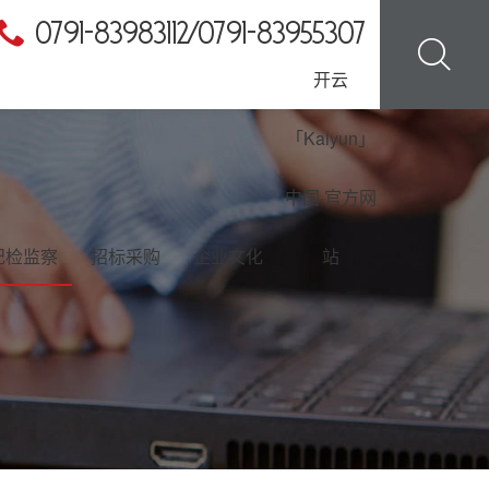
0791-83983112/0791-83955307
开云
「Kaiyun」
中国·官方网
纪检监察
招标采购
企业文化
站