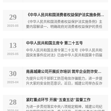
2010年4月29日第十一届全国人民代表大会常...
购
文
云
下
《中华人民共和国消费者权益保护法实施条例》主要内容解读
29
化
「Kaiyun」
属
《中华人民共和国消费者权益保护法实施条例》主
2025-05
要内容解读一、明确政府对消费者权益保护的责任
《条例》第25条，规定了各级人民政府应当加强...
中
公
中华人民共和国主席令 第二十五号
13
国
司
中华人民共和国主席令第二十五号《中华人民共和
2025-05
国突发事件应对法》已由中华人民共和国第十四届
·
全国人民代表大会常务委员会第十次会议于2024...
官
南昌城建公司开展反诈培训 筑牢企业防诈安全线‌
30
为提升公司干部职工防范电信诈骗能力，进一步提
2025-04
方
升大家的安全防范意识，近日，城建公司举办反诈
骗宣防专题培训，邀请南昌市公安局...
网
紧盯重点环节 开展“五查五访”监督工作
28
为进一步贯彻落实中央八项规定精神，城建公司纪
站
2025-04