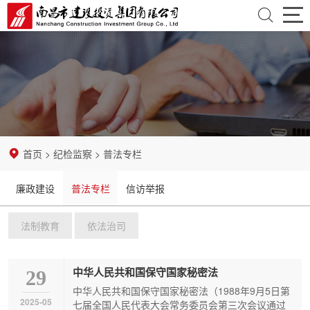
首
页
走
近
资
建
讯
业
首页
>
纪检监察
>
普法专栏
投
中
务
党
廉政建设
普法专栏
信访举报
心
领
团
纪
法制教育
依法治司
域
建
检
招
设
监
标
企
中华人民共和国保守国家秘密法
29
中华人民共和国保守国家秘密法（1988年9月5日第
察
采
业
开
2025-05
七届全国人民代表大会常务委员会第三次会议通过