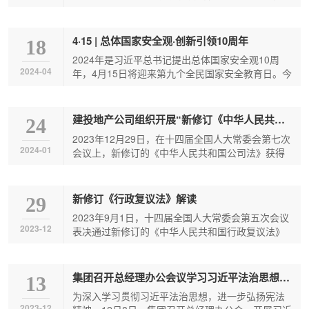
昌市开云「Kaiyun」中国·官方网站集团房地产开发
购
有限公司联合南...
文
云
下
4·15 | 总体国家安全观·创新引领10周年
18
化
「Kaiyun」
属
2024年是习近平总书记提出总体国家安全观10周
2024-04
年，4月15日将迎来第九个全民国家安全教育日。今
年全民国家安全教育日宣传教育活动主题为“总...
中
公
建投地产公司组织开展“新修订《中华人民共和国公司法》解读”专题培训
24
国
司
2023年12月29日，在十四届全国人大常委会第七次
2024-01
会议上，新修订的《中华人民共和国公司法》获得
·
表决通过，并将自2024年7月1日起正式施行。为...
官
新修订《行政复议法》解读
29
2023年9月1日，十四届全国人大常委会第五次会议
2023-12
方
表决通过新修订的《中华人民共和国行政复议法》
（以下简称《行政复议法》），共七章九十条，...
网
集团召开总经理办公会议学习习近平法治思想及《中华人民共和国宪法》
13
为深入学习贯彻习近平法治思想，进一步弘扬宪法
站
2023-12