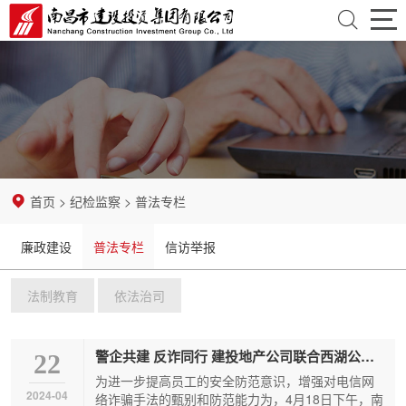
首
页
走
近
资
建
讯
业
首页
>
纪检监察
>
普法专栏
投
中
务
党
廉政建设
普法专栏
信访举报
心
领
团
纪
法制教育
依法治司
域
建
检
招
设
监
标
企
警企共建 反诈同行 建投地产公司联合西湖公安分局桃花派出所举办反诈知识宣传讲座
22
为进一步提高员工的安全防范意识，增强对电信网
察
采
业
开
2024-04
络诈骗手法的甄别和防范能力为，4月18日下午，南